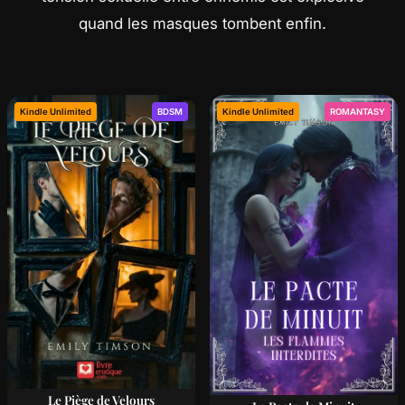
quand les masques tombent enfin.
Kindle Unlimited
BDSM
Kindle Unlimited
ROMANTASY
Le Piège de Velours