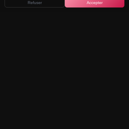
Refuser
Accepter
Plongez dans l'univers sensuel et littéraire. Découvrez notre
collection de romans érotiques soigneusement sélectionnés.