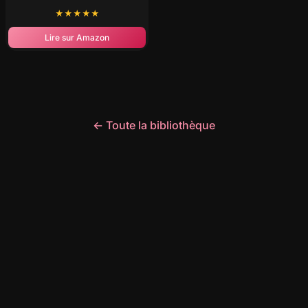
★
★
★
★
★
Lire sur Amazon
← Toute la bibliothèque